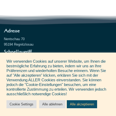
Adresse
Nentschau 70
95194 Regnitzlosau
Schnellzugriff
Wer steckt dahinter
Wir verwenden Cookies auf unserer Website, um Ihnen die
Beratung
bestmögliche Erfahrung zu bieten, indem wir uns an Ihre
Präferenzen und wiederholten Besuche erinnern. Wenn Sie
Einzelunterricht
auf "Alle akzeptieren" klicken, erklären Sie sich mit der
Termine & Preise
Verwendung ALLER Cookies einverstanden. Sie können
Nötiges
jedoch die "Cookie-Einstellungen" besuchen, um eine
kontrollierte Zustimmung zu erteilen. Wir verwenden jedoch
Datenschutzerklärung
ausschließlich notwendige Cookies!
Impressum
Kontakt
Cookie Settings
Alle ablehnen
Alle akzeptieren
Neve
| Präsentiert von
WordPress